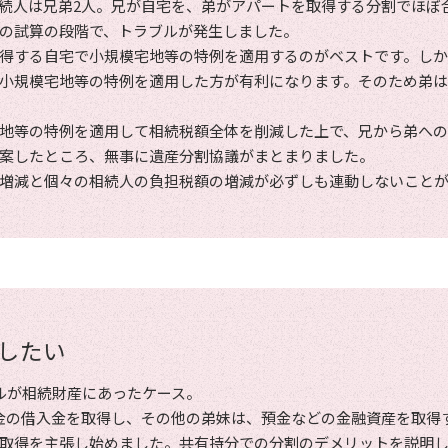
続人は兄弟2人。兄が自宅を、弟がアパートを取得する分割でほぼ
の試算の段階で、トラブルが発生しました。
得する自宅で小規模宅地等の特例を適用するのがベストです。しか
小規模宅地等の特例を適用した方が有利になります。そのため弟
地等の特例を適用して相続税額全体を削減した上で、兄から弟へ
案したところ、無事に遺産分割協議がまとまりました。
増減と個々の相続人の負担税額の増減が必ずしも連動しないこと
したい
ルが相続財産にあったケース。
金の借入金を取得し、その他の弟妹は、預金などの金融資産を取得
取得を主張し始めました。共有持分での分割のデメリットを説明